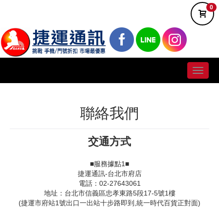
0
Toggle
naviga
聯絡我們
交通方式
■服務據點1■
捷運通訊-台北市府店
電話：02-27643061
地址：台北市信義區忠孝東路5段17-5號1樓
(捷運市府站1號出口一出站十步路即到,統一時代百貨正對面)