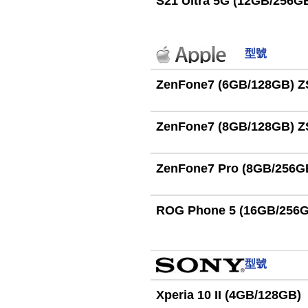
S21 Ultra 5G (12GB/256G
型號
ZenFone7 (6GB/128GB) 
ZenFone7 (8GB/128GB) 
ZenFone7 Pro (8GB/256G
ROG Phone 5 (16GB/256
型號
Xperia 10 II (4GB/128GB)