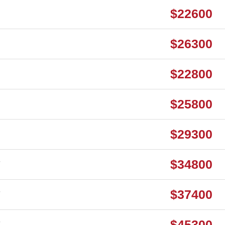
$22600
$26300
$22800
$25800
$29300
B
$34800
B
$37400
B
$45300