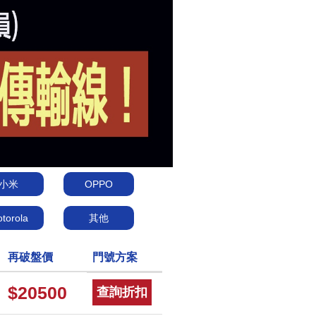
小米
OPPO
torola
其他
再破盤價
門號方案
$20500
查詢折扣