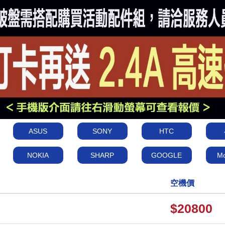
ASUS
SONY
HTC
NOKIA
SHARP
GOOGLE
Mo
空機價
$20800