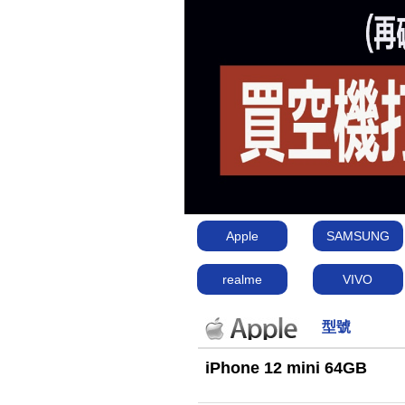
Apple
SAMSUNG
realme
VIVO
型號
iPhone 12 mini 64GB